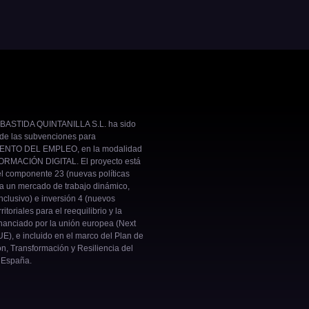
BASTIDA QUINTANILLA S.L. ha sido
 de las subvenciones para
NTO DEL EMPLEO, en la modalidad
RMACIÓN DIGITAL. El proyecto está
el componente 23 (nuevas políticas
ra un mercado de trabajo dinámico,
inclusivo) e inversión 4 (nuevos
ritoriales para el reequilibrio y la
nanciado por la unión europea (Next
E), e incluido en el marco del Plan de
n, Transformación y Resiliencia del
 España.