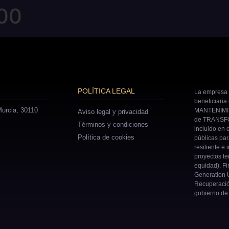
00
POLÍTICA LEGAL
La empresa 
beneficiaria
urcia, 30110
MANTENIMIE
Aviso legal y privacidad
de TRANSFO
Términos y condiciones
incluido en 
Política de cookies
públicas pa
resiliente e 
proyectos ter
equidad). Fi
Generation U
Recuperació
gobierno de