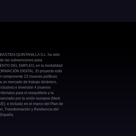
BASTIDA QUINTANILLA S.L. ha sido
 de las subvenciones para
NTO DEL EMPLEO, en la modalidad
RMACIÓN DIGITAL. El proyecto está
el componente 23 (nuevas políticas
ra un mercado de trabajo dinámico,
inclusivo) e inversión 4 (nuevos
ritoriales para el reequilibrio y la
nanciado por la unión europea (Next
E), e incluido en el marco del Plan de
n, Transformación y Resiliencia del
 España.