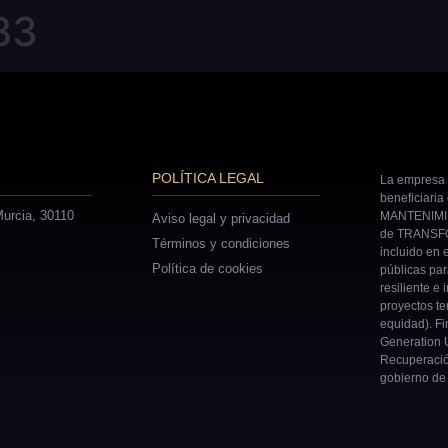
83
POLÍTICA LEGAL
La empresa 
beneficiaria
urcia, 30110
MANTENIMIE
Aviso legal y privacidad
de TRANSFO
Términos y condiciones
incluido en 
Política de cookies
públicas pa
resiliente e 
proyectos ter
equidad). Fi
Generation U
Recuperació
gobierno de