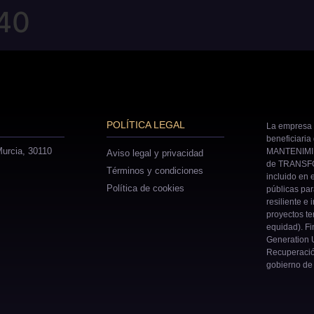
40
POLÍTICA LEGAL
La empresa 
beneficiaria
urcia, 30110
MANTENIMIE
Aviso legal y privacidad
de TRANSFO
Términos y condiciones
incluido en 
Política de cookies
públicas pa
resiliente e 
proyectos ter
equidad). Fi
Generation U
Recuperació
gobierno de