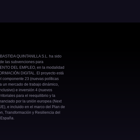
BASTIDA QUINTANILLA S.L. ha sido
 de las subvenciones para
NTO DEL EMPLEO, en la modalidad
RMACIÓN DIGITAL. El proyecto está
el componente 23 (nuevas políticas
ra un mercado de trabajo dinámico,
inclusivo) e inversión 4 (nuevos
ritoriales para el reequilibrio y la
nanciado por la unión europea (Next
E), e incluido en el marco del Plan de
n, Transformación y Resiliencia del
 España.