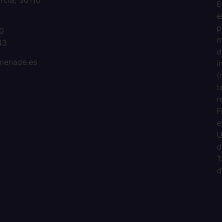
rcia, 30110
E
e
2
p
0
m
43
d
omenade.es
i
(
t
r
F
e
U
d
T
d