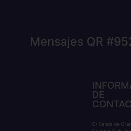
Mensajes QR #95
INFORM
DE
CONTA
C/ Senda de Gra