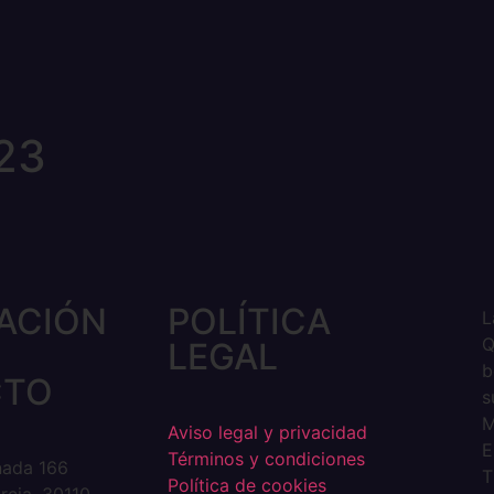
23
ACIÓN
POLÍTICA
L
Q
LEGAL
b
CTO
s
M
Aviso legal y privacidad
E
Términos y condiciones
nada 166
T
Política de cookies