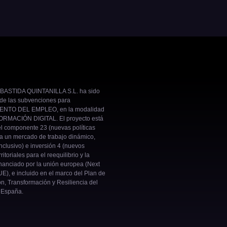
BASTIDA QUINTANILLA S.L. ha sido
 de las subvenciones para
NTO DEL EMPLEO, en la modalidad
RMACIÓN DIGITAL. El proyecto está
el componente 23 (nuevas políticas
ra un mercado de trabajo dinámico,
inclusivo) e inversión 4 (nuevos
ritoriales para el reequilibrio y la
nanciado por la unión europea (Next
E), e incluido en el marco del Plan de
n, Transformación y Resiliencia del
 España.