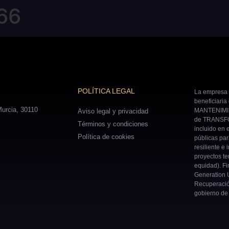
66
POLÍTICA LEGAL
La empresa 
beneficiaria
urcia, 30110
MANTENIMIE
Aviso legal y privacidad
de TRANSFO
Términos y condiciones
incluido en 
Política de cookies
públicas pa
resiliente e 
proyectos ter
equidad). Fi
Generation U
Recuperació
gobierno de