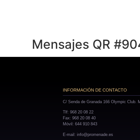
Mensajes QR #90
INFORMACIÓN DE CONTACTO
C/ Senda de Granada 166 Olympic Club. M
Tlf: 968 20 08 22
Fax: 968 20 08 40
Móvil: 644 910 843
E-mail: info@promenade.es