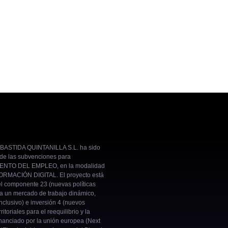
BASTIDA QUINTANILLA S.L. ha sido
 de las subvenciones para
NTO DEL EMPLEO, en la modalidad
RMACIÓN DIGITAL. El proyecto está
el componente 23 (nuevas políticas
ra un mercado de trabajo dinámico,
inclusivo) e inversión 4 (nuevos
ritoriales para el reequilibrio y la
nanciado por la unión europea (Next