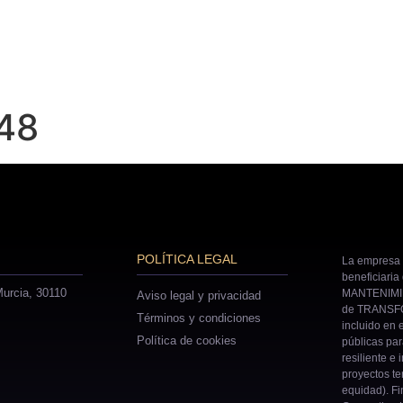
48
POLÍTICA LEGAL
La empresa 
beneficiaria
urcia, 30110
MANTENIMIE
Aviso legal y privacidad
de TRANSFO
Términos y condiciones
incluido en 
Política de cookies
públicas pa
resiliente e 
proyectos ter
equidad). Fi