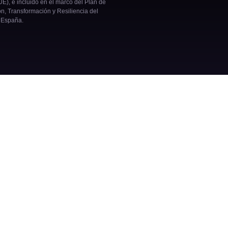
E), e incluido en el marco del Plan de
n, Transformación y Resiliencia del
 España.