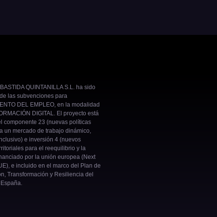
BASTIDA QUINTANILLA S.L. ha sido
 de las subvenciones para
NTO DEL EMPLEO, en la modalidad
RMACIÓN DIGITAL. El proyecto está
el componente 23 (nuevas políticas
ra un mercado de trabajo dinámico,
inclusivo) e inversión 4 (nuevos
ritoriales para el reequilibrio y la
nanciado por la unión europea (Next
E), e incluido en el marco del Plan de
n, Transformación y Resiliencia del
 España.