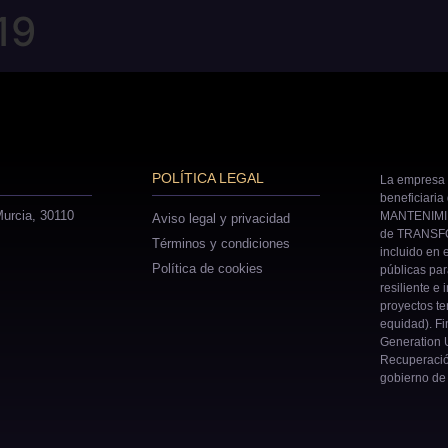
19
POLÍTICA LEGAL
La empresa 
beneficiaria
urcia, 30110
MANTENIMIE
Aviso legal y privacidad
de TRANSFO
Términos y condiciones
incluido en 
Política de cookies
públicas pa
resiliente e 
proyectos ter
equidad). Fi
Generation U
Recuperació
gobierno de