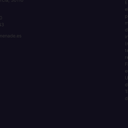
rcia, 30110
E
e
2
p
0
m
43
d
omenade.es
i
(
t
r
F
e
U
d
T
d