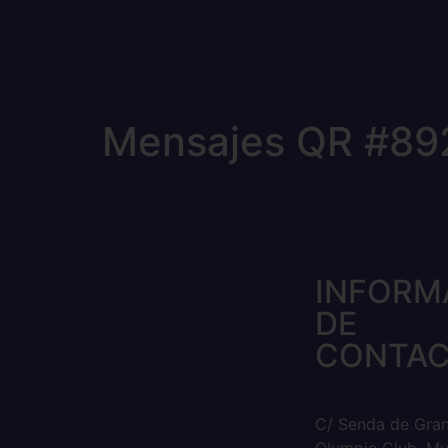
Mensajes QR #89
INFORM
DE
CONTA
C/ Senda de Gra