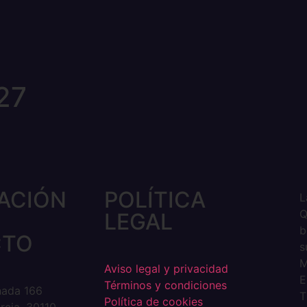
27
ACIÓN
POLÍTICA
L
Q
LEGAL
b
CTO
s
M
Aviso legal y privacidad
E
Términos y condiciones
nada 166
T
Política de cookies