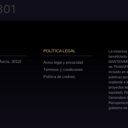
801
POLÍTICA LEGAL
La empresa 
beneficiaria
urcia, 30110
MANTENIMIE
Aviso legal y privacidad
de TRANSFO
Términos y condiciones
incluido en 
Política de cookies
públicas pa
resiliente e 
proyectos ter
equidad). Fi
Generation U
Recuperació
gobierno de