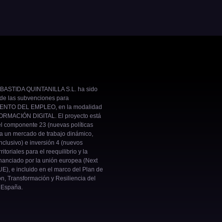
BASTIDA QUINTANILLA S.L. ha sido
 de las subvenciones para
NTO DEL EMPLEO, en la modalidad
RMACIÓN DIGITAL. El proyecto está
el componente 23 (nuevas políticas
ra un mercado de trabajo dinámico,
inclusivo) e inversión 4 (nuevos
ritoriales para el reequilibrio y la
nanciado por la unión europea (Next
E), e incluido en el marco del Plan de
n, Transformación y Resiliencia del
 España.